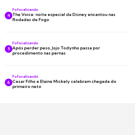
Fofocalizando
The Voice: noite especial da Disney encantou nas
4
Rodadas de Fogo
Fofocalizando
Após perder peso, Jojo Todynho passa por
5
procedimento nas pernas
Fofocalizando
Cesar Filho e Elaine Mickely celebram chegada do
6
primeiro neto