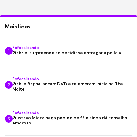
Mais lidas
Fofocalizando
1
Gabriel surpreende ao decidir se entregar à polícia
Fofocalizando
Gabi e Rapha lançam DVD e relembram início no The
2
Noite
Fofocalizando
Gustavo Mioto nega pedido de fã e ainda dá conselho
3
amoroso