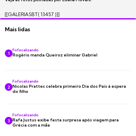
[[GALERIASBT( 13457 )]]
Mais lidas
Fofocalizando
1
Rogério manda Queiroz eliminar Gabriel
Fofocalizando
Nicolas Prattes celebra primeiro Dia dos Pais à espera
2
do filho
Fofocalizando
Rafa Justus exibe festa surpresa após viagem para
3
Grécia com a mãe