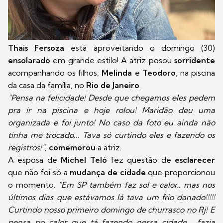
Thais Fersoza
está aproveitando o domingo (30)
ensolarado
em grande estilo! A atriz posou
sorridente
acompanhando os filhos,
Melinda
e
Teodoro
, na piscina
da casa da família, no
Rio de Janeiro
.
"Pensa na felicidade! Desde que chegamos eles pedem
pra ir na piscina e hoje rolou! Maridão deu uma
organizada e foi junto! No caso da foto eu ainda não
tinha me trocado... Tava só curtindo eles e fazendo os
registros!"
,
comemorou
a atriz.
A esposa de
Michel Teló
fez questão de
esclarecer
que não foi só a
mudança de cidade
que proporcionou
o momento.
"Em SP também faz sol e calor.. mas nos
últimos dias que estávamos lá tava um frio danado!!!!!
Curtindo nosso primeiro domingo de churrasco no Rj! E
pensa no calor que tá fazendo nessa cidade... fazia