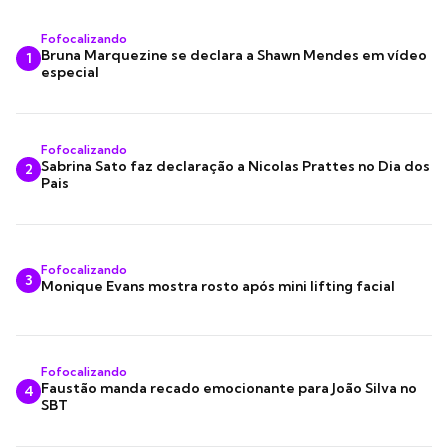
Fofocalizando
Bruna Marquezine se declara a Shawn Mendes em vídeo
1
especial
Fofocalizando
Sabrina Sato faz declaração a Nicolas Prattes no Dia dos
2
Pais
Fofocalizando
3
Monique Evans mostra rosto após mini lifting facial
Fofocalizando
Faustão manda recado emocionante para João Silva no
4
SBT