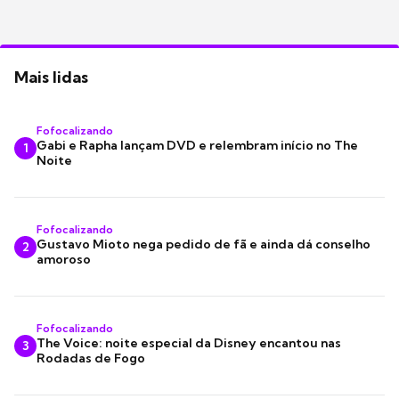
Mais lidas
Fofocalizando
Gabi e Rapha lançam DVD e relembram início no The
1
Noite
Fofocalizando
Gustavo Mioto nega pedido de fã e ainda dá conselho
2
amoroso
Fofocalizando
The Voice: noite especial da Disney encantou nas
3
Rodadas de Fogo