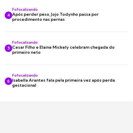
Fofocalizando
Após perder peso, Jojo Todynho passa por
4
procedimento nas pernas
Fofocalizando
Cesar Filho e Elaine Mickely celebram chegada do
5
primeiro neto
Fofocalizando
Isabella Arantes fala pela primeira vez após perda
6
gestacional