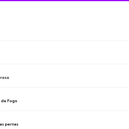
oroso
s de Fogo
as pernas