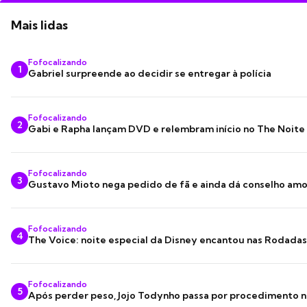
Mais lidas
Fofocalizando
1
Gabriel surpreende ao decidir se entregar à polícia
Fofocalizando
2
Gabi e Rapha lançam DVD e relembram início no The Noite
Fofocalizando
3
Gustavo Mioto nega pedido de fã e ainda dá conselho am
Fofocalizando
4
The Voice: noite especial da Disney encantou nas Rodada
Fofocalizando
5
Após perder peso, Jojo Todynho passa por procedimento n