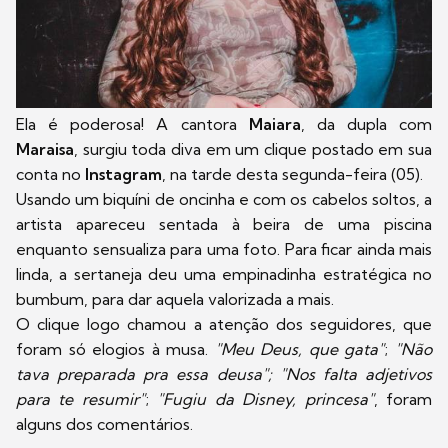
Ela é poderosa! A cantora
Maiara
, da dupla com
Maraisa
, surgiu toda diva em um clique postado em sua
conta no
Instagram
, na tarde desta segunda-feira (05).
Usando um biquíni de oncinha e com os cabelos soltos, a
artista apareceu sentada à beira de uma piscina
enquanto sensualiza para uma foto. Para ficar ainda mais
linda, a sertaneja deu uma empinadinha estratégica no
bumbum, para dar aquela valorizada a mais.
O clique logo chamou a atenção dos seguidores, que
foram só elogios à musa.
"Meu Deus, que gata"
;
"Não
tava preparada pra essa deusa";
"Nos falta adjetivos
para te resumir"
;
"Fugiu da Disney, princesa"
, foram
alguns dos comentários.