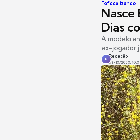
Fofocalizando
Nasce E
Dias c
A modelo anu
ex-jogador j
Redação
R
08/10/2020, 10:0