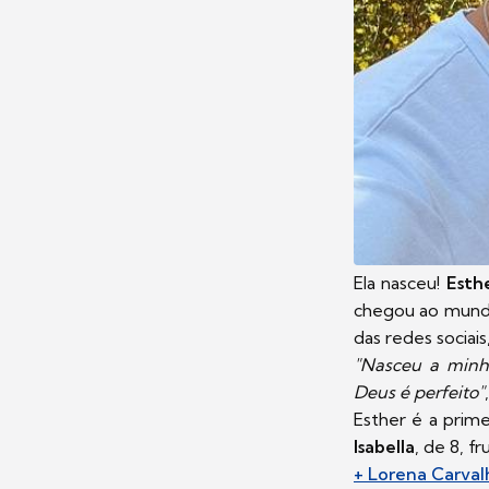
Ela nasceu!
Esth
chegou ao mundo
das redes socia
"Nasceu a minha
Deus é perfeito"
Esther é a prime
Isabella
, de 8, 
+ Lorena Carval