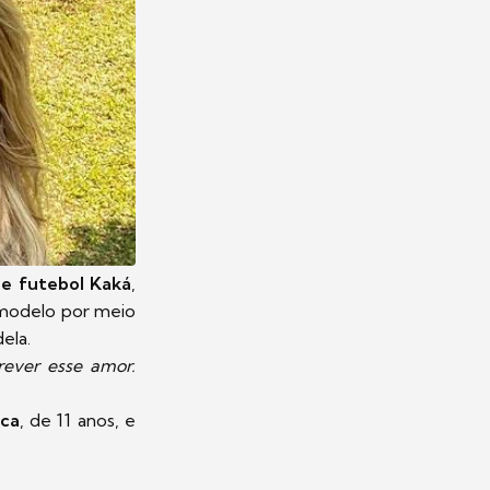
de futebol Kaká
,
 modelo por meio
ela.
rever esse amor.
ca
, de 11 anos, e
.