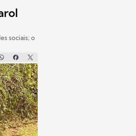
arol
s sociais; o