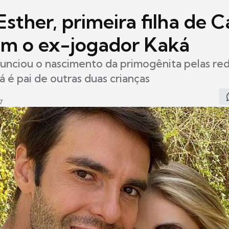
sther, primeira filha de C
om o ex-jogador Kaká
nciou o nascimento da primogênita pelas rede
á é pai de outras duas crianças
7