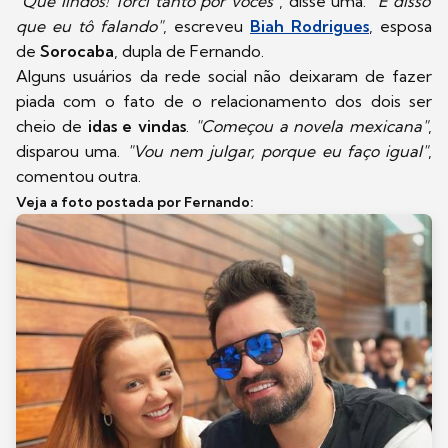
"Que lindos! Torci tanto por vocês"
, disse uma.
"É disso
que eu tô falando"
, escreveu
Biah Rodrigues
, esposa
de
Sorocaba
, dupla de Fernando.
Alguns usuários da rede social não deixaram de fazer
piada com o fato de o relacionamento dos dois ser
cheio de
idas e vindas
.
"Começou a novela mexicana"
,
disparou uma.
"Vou nem julgar, porque eu faço igual"
,
comentou outra.
Veja a foto postada por Fernando: