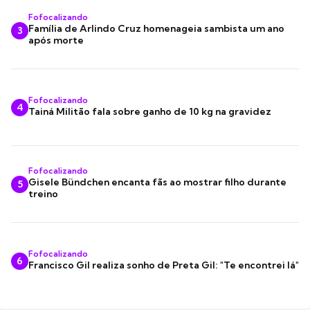
Fofocalizando
Família de Arlindo Cruz homenageia sambista um ano
3
após morte
Fofocalizando
4
Tainá Militão fala sobre ganho de 10 kg na gravidez
Fofocalizando
Gisele Bündchen encanta fãs ao mostrar filho durante
5
treino
Fofocalizando
6
Francisco Gil realiza sonho de Preta Gil: "Te encontrei lá"