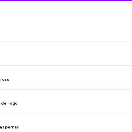
oroso
s de Fogo
as pernas