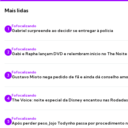
Mais lidas
Fofocalizando
1
Gabriel surpreende ao decidir se entregar à polícia
Fofocalizando
2
Gabi e Rapha lançam DVD e relembram início no The Noite
Fofocalizando
3
Gustavo Mioto nega pedido de fã e ainda dá conselho am
Fofocalizando
4
The Voice: noite especial da Disney encantou nas Rodada
Fofocalizando
5
Após perder peso, Jojo Todynho passa por procedimento n