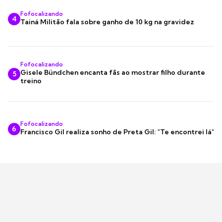
Fofocalizando
4
Tainá Militão fala sobre ganho de 10 kg na gravidez
Fofocalizando
Gisele Bündchen encanta fãs ao mostrar filho durante
5
treino
Fofocalizando
6
Francisco Gil realiza sonho de Preta Gil: "Te encontrei lá"