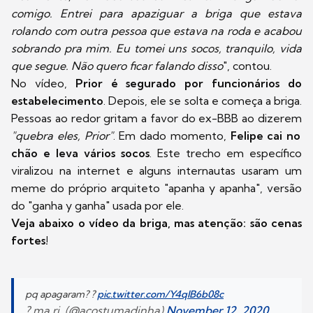
comigo. Entrei para apaziguar a briga que estava
rolando com outra pessoa que estava na roda e acabou
sobrando pra mim. Eu tomei uns socos, tranquilo, vida
que segue. Não quero ficar falando disso
", contou.
No vídeo,
Prior é segurado por funcionários do
estabelecimento
. Depois, ele se solta e começa a briga.
Pessoas ao redor gritam a favor do ex-BBB ao dizerem
"quebra eles, Prior"
. Em dado momento,
Felipe cai no
chão e leva vários socos
. Este trecho em específico
viralizou na internet e alguns internautas usaram um
meme do próprio arquiteto "apanha y apanha", versão
do "ganha y ganha" usada por ele.
Veja abaixo o vídeo da briga, mas atenção: são cenas
fortes!
pq apagaram? ?
pic.twitter.com/Y4qIB6b08c
? ma ri. (@acostumadinha)
November 12, 2020