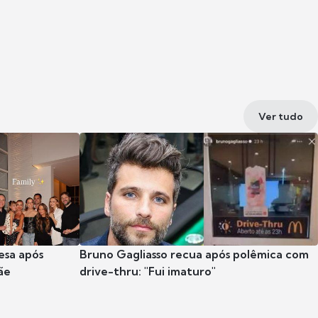
Ver tudo
esa após
Bruno Gagliasso recua após polêmica com
ãe
drive-thru: "Fui imaturo"