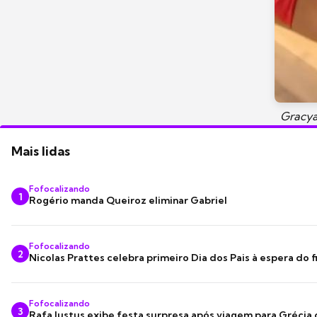
Gracya
Mais lidas
Fofocalizando
1
Rogério manda Queiroz eliminar Gabriel
Fofocalizando
2
Nicolas Prattes celebra primeiro Dia dos Pais à espera do f
Fofocalizando
3
Rafa Justus exibe festa surpresa após viagem para Grécia