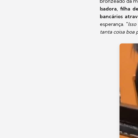
bronzeado da m
Isadora, filha 
bancários atra
esperança. "
Isso
tanta coisa boa 