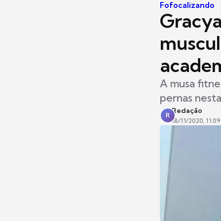
Fofocalizando
Gracya
muscul
acade
A musa fitne
pernas nesta 
Redação
R
18/11/2020, 11:09