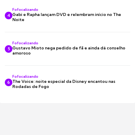
Fofocalizando
Gabi e Rapha lançam DVD e relembram início no The
4
Noite
Fofocalizando
Gustavo Mioto nega pedido de fã e ainda dá conselho
5
amoroso
Fofocalizando
The Voice: noite especial da Disney encantou nas
6
Rodadas de Fogo