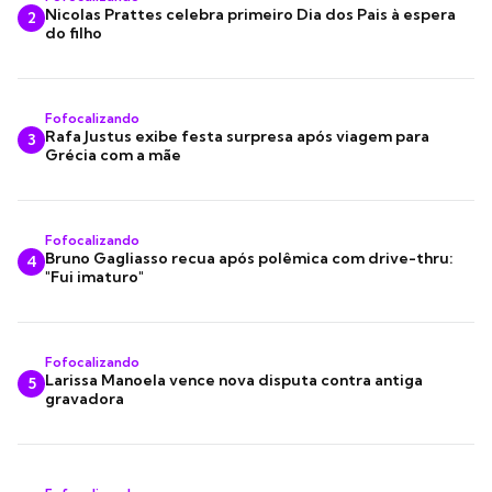
Nicolas Prattes celebra primeiro Dia dos Pais à espera
2
do filho
Fofocalizando
Rafa Justus exibe festa surpresa após viagem para
3
Grécia com a mãe
Fofocalizando
Bruno Gagliasso recua após polêmica com drive-thru:
4
"Fui imaturo"
Fofocalizando
Larissa Manoela vence nova disputa contra antiga
5
gravadora