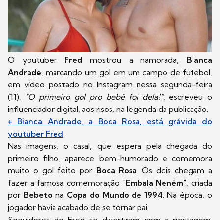
O youtuber
Fred
mostrou a namorada,
Bianca
Andrade
, marcando um gol em um campo de futebol,
em vídeo postado no Instagram nessa segunda-feira
(11).
"O primeiro gol pro bebê foi dela!"
, escreveu o
influenciador digital, aos risos, na legenda da publicação.
+ Bianca Andrade, a Boca Rosa, está grávida do
youtuber Fred
Nas imagens, o casal, que espera pela chegada do
primeiro filho, aparece bem-humorado e comemora
muito o gol feito por
Boca Rosa
. Os dois chegam a
fazer a famosa comemoração "
E
mbala Neném
", criada
por
Bebeto
na
Copa do Mundo de 1994
. Na época, o
jogador havia acabado de se tornar pai.
Seguidores de Fred se divertiram com a postagem.