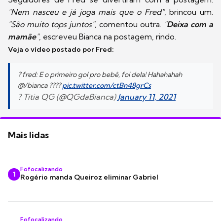
"Nem nasceu e já joga mais que o Fred"
, brincou um.
"São muito tops juntos"
, comentou outra.
"
Deixa com a
mamãe
"
, escreveu Bianca na postagem, rindo.
Veja o vídeo postado por Fred:
? fred: E o primeiro gol pro bebê, foi dela! Hahahahah
@/bianca ????
pic.twitter.com/ctBn48grCs
? Titia QG (@QGdaBianca)
January 11, 2021
Mais lidas
Fofocalizando
1
Rogério manda Queiroz eliminar Gabriel
Fofocalizando