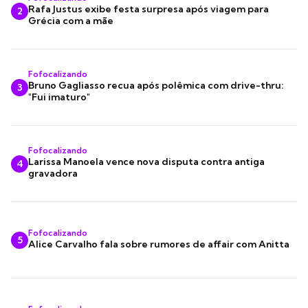
Rafa Justus exibe festa surpresa após viagem para
2
Grécia com a mãe
Fofocalizando
Bruno Gagliasso recua após polêmica com drive-thru:
3
"Fui imaturo"
Fofocalizando
Larissa Manoela vence nova disputa contra antiga
4
gravadora
Fofocalizando
5
Alice Carvalho fala sobre rumores de affair com Anitta