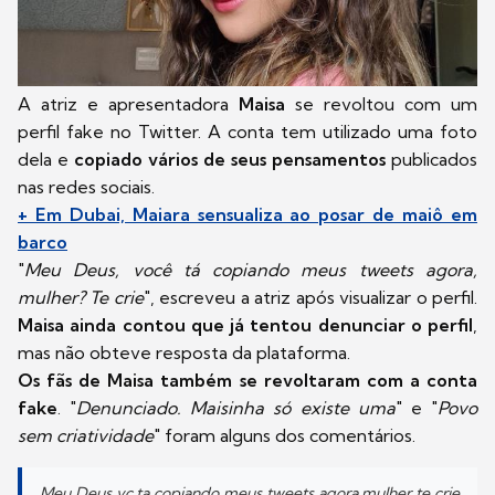
A atriz e apresentadora
Maisa
se revoltou com um
perfil fake no Twitter. A conta tem utilizado uma foto
dela e
copiado vários de seus pensamentos
publicados
nas redes sociais.
+ Em Dubai, Maiara sensualiza ao posar de maiô em
barco
"
Meu Deus, você tá copiando meus tweets agora,
mulher? Te crie
", escreveu a atriz após visualizar o perfil.
Maisa ainda contou que já tentou denunciar o perfil
,
mas não obteve resposta da plataforma.
Os fãs de Maisa também se revoltaram com a conta
fake
. "
Denunciado. Maisinha só existe uma
" e "
Povo
sem criatividade
" foram alguns dos comentários.
Meu Deus vc ta copiando meus tweets agora mulher te crie