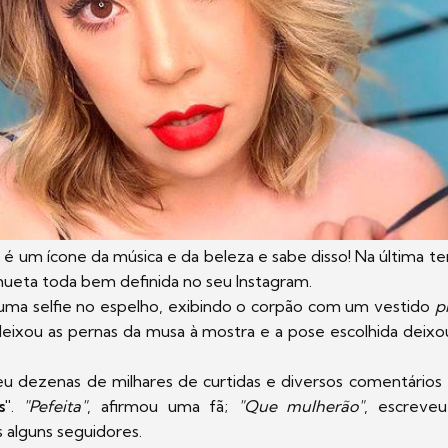
o
é um ícone da música e da beleza e sabe disso! Na última terç
hueta toda bem definida no seu Instagram.
 uma selfie no espelho, exibindo o corpão com um vestido
p
 deixou as pernas da musa à mostra e a pose escolhida de
eu dezenas de milhares de curtidas e diversos comentários 
s"
.
"Pefeita"
, afirmou uma fã;
"Que mulherão"
, escreve
 alguns seguidores.