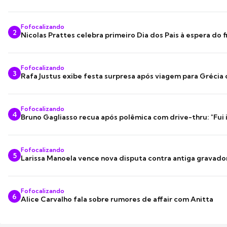
Fofocalizando
2
Nicolas Prattes celebra primeiro Dia dos Pais à espera do f
Fofocalizando
3
Rafa Justus exibe festa surpresa após viagem para Grécia
Fofocalizando
4
Bruno Gagliasso recua após polêmica com drive-thru: "Fui
Fofocalizando
5
Larissa Manoela vence nova disputa contra antiga gravado
Fofocalizando
6
Alice Carvalho fala sobre rumores de affair com Anitta