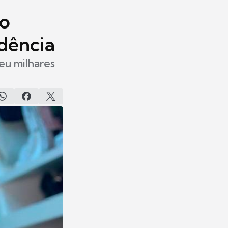
do
dência
eu milhares