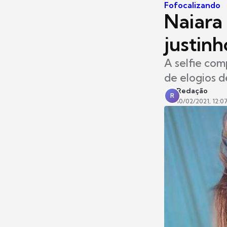
Fofocalizando
Naiara
justin
A selfie com
de elogios d
Redação
R
10/02/2021, 12:0