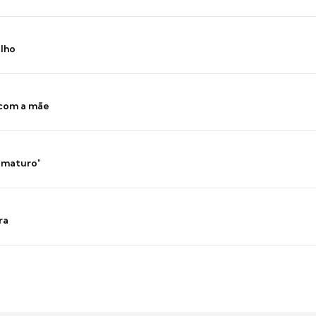
ilho
 com a mãe
 imaturo"
ra