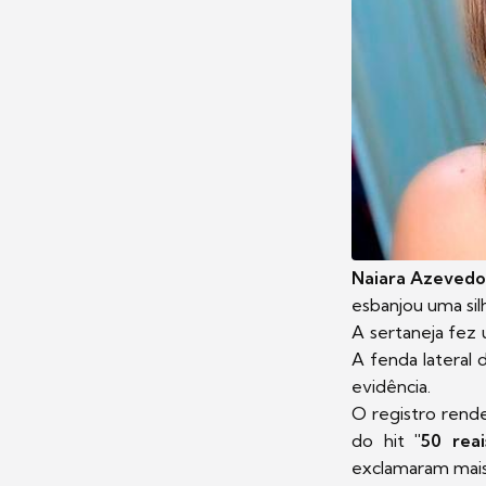
Naiara Azeved
esbanjou uma sil
A sertaneja fez
A fenda lateral
evidência.
O registro rend
do hit
"50 reai
exclamaram mais