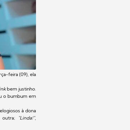
a-feira (09), ela
ink
bem justinho.
ixou o bumbum em
elogiosos à dona
u outra;
"Linda!"
,