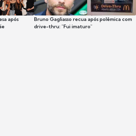
esa após
Bruno Gagliasso recua após polêmica com
ãe
drive-thru: "Fui imaturo"