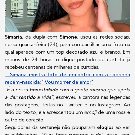
Simaria
, da dupla com
Simone
, usou as redes sociais,
nessa quarta-feira (24), para compartilhar uma foto na
qual aparece com um top decotado azul e branco. Em
menos de 24 horas, o clique postado pela artista já
recebeu centenas de milhares de curtidas.
+ Simaria mostra foto de encontro com a sobrinha
recém-nascida: ''Vou morrer de amor"
"É a nossa
honestidade
com a gente mesmo que ajuda
a dar
sentido
à vida"
, escreveu a cantora nas legendas
das postagens, feitas no Twitter e no Instagram. Ao
lado do texto, ela acrescentou um
emoji
de uma rosa e
outro de coração.
Seguidores da sertaneja não pouparam
elogios
ao ver
as publicações.
"Suas fotos superam tudo"
, disse uma.