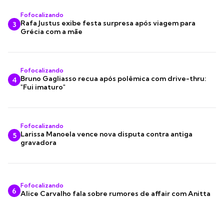
Fofocalizando
Rafa Justus exibe festa surpresa após viagem para
3
Grécia com a mãe
Fofocalizando
Bruno Gagliasso recua após polêmica com drive-thru:
4
"Fui imaturo"
Fofocalizando
Larissa Manoela vence nova disputa contra antiga
5
gravadora
Fofocalizando
6
Alice Carvalho fala sobre rumores de affair com Anitta