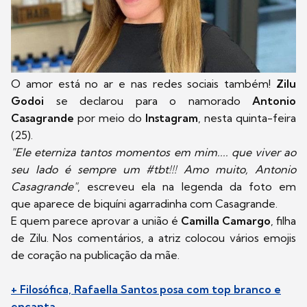
O amor está no ar e nas redes sociais também!
Zilu
Godoi
se declarou para o namorado
Antonio
Casagrande
por meio do
Instagram
, nesta quinta-feira
(25).
"Ele eterniza tantos momentos em mim.... que viver ao
seu lado é sempre um #tbt!!! Amo muito, Antonio
Casagrande"
, escreveu ela na legenda da foto em
que aparece de biquíni agarradinha com Casagrande.
E quem parece aprovar a união é
Camilla Camargo
, filha
de Zilu. Nos comentários, a atriz colocou vários emojis
de coração na publicação da mãe.
+ Filosófica, Rafaella Santos posa com top branco e
encanta