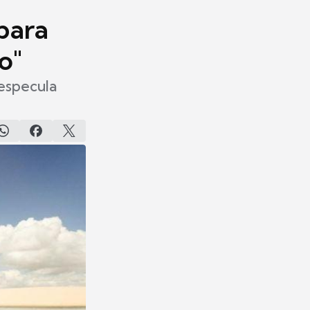
para
o"
 especula