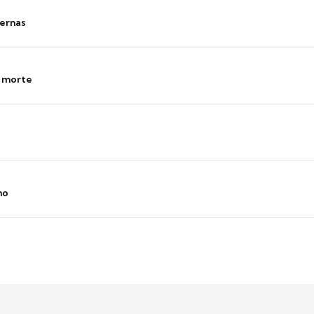
ernas
s morte
no