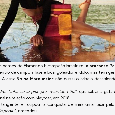
is nomes do Flamengo bicampeão brasileiro,
o atacante Pe
Dentro de campo a fase é boa, goleador e ídolo, mas tem ge
. A atriz
Bruna Marquezine
não curtiu o cabelo descolori
ro. Tinha coisa pior pra inventar, não?!,
quis saber a gata 
inal na relação com Neymar, em 2018.
 tangente e "culpou" a conquista de mais uma taça pelo 
lo pediu"
, emendou.