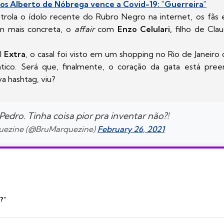
los Alberto de Nóbrega vence a Covid-19: "Guerreira"
trola o ídolo recente do Rubro Negro na internet, os fãs
m mais concreta, o
affair
com
Enzo Celulari,
filho de Clau
l
Extra
, o casal foi visto em um shopping no Rio de Janeir
tico. Será que, finalmente, o coração da gata está pree
va hashtag, viu?
Pedro. Tinha coisa pior pra inventar não?!
uezine (@BruMarquezine)
February 26, 2021
?"