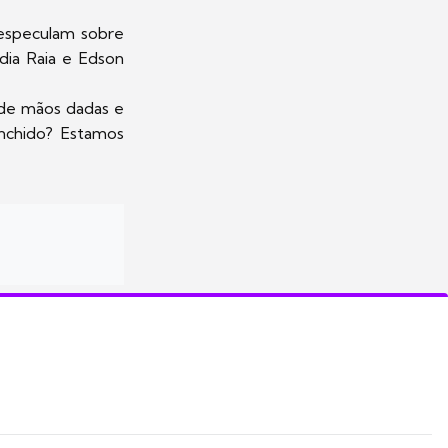
 especulam sobre
dia Raia e Edson
o de mãos dadas e
nchido? Estamos