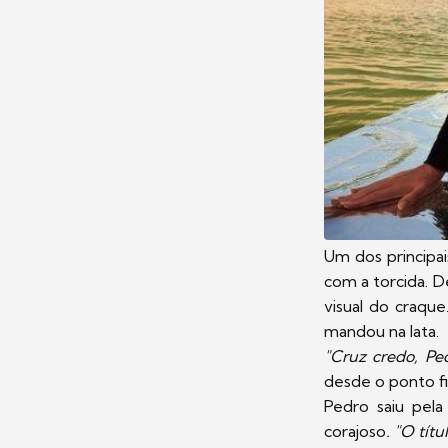
Um dos principa
com a torcida. 
visual do craque
mandou na lata.
"Cruz credo, Ped
desde o ponto f
Pedro saiu pela
corajoso
. "O títu