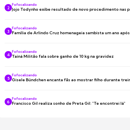
Fofocalizando
2
Jojo Todynho exibe resultado de novo procedimento nas p
Fofocalizando
3
Família de Arlindo Cruz homenageia sambista um ano apó
Fofocalizando
4
Tainá Militão fala sobre ganho de 10 kg na gravidez
Fofocalizando
5
Gisele Bündchen encanta fãs ao mostrar filho durante trei
Fofocalizando
6
Francisco Gil realiza sonho de Preta Gil: "Te encontrei lá"