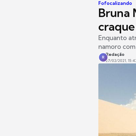
Fofocalizando
Bruna 
craque
Enquanto atr
namoro com 
Redação
R
27/02/2021, 15:4