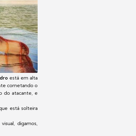
dro
está em alta
nte cornetando o
do do atacante, e
que está solteira
visual, digamos,