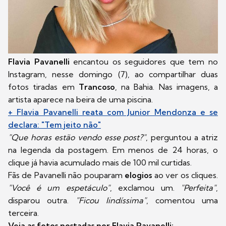
Flavia Pavanelli
encantou os seguidores que tem no
Instagram, nesse domingo (7), ao compartilhar duas
fotos tiradas em
Trancoso
, na Bahia. Nas imagens, a
artista aparece na beira de uma piscina.
+ Flavia Pavanelli reata com Junior Mendonza e se
declara: "Tem jeito não"
"Que horas estão vendo esse post?"
, perguntou a atriz
na legenda da postagem. Em menos de 24 horas, o
clique já havia acumulado mais de 100 mil curtidas.
Fãs de Pavanelli não pouparam
elogios
ao ver os cliques.
"Você é um espetáculo"
, exclamou um.
"Perfeita"
,
disparou outra.
"Ficou lindíssima"
, comentou uma
terceira.
Veja as fotos postadas por Flavia Pavanelli: