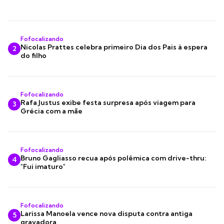
Fofocalizando
Nicolas Prattes celebra primeiro Dia dos Pais à espera
2
do filho
Fofocalizando
Rafa Justus exibe festa surpresa após viagem para
3
Grécia com a mãe
Fofocalizando
Bruno Gagliasso recua após polêmica com drive-thru:
4
"Fui imaturo"
Fofocalizando
Larissa Manoela vence nova disputa contra antiga
5
gravadora