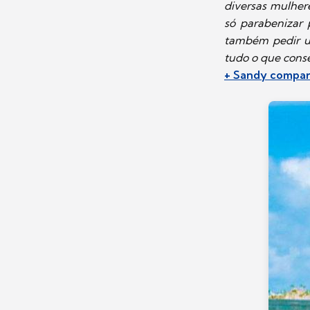
diversas mulhere
só parabenizar 
também pedir u
tudo o que cons
+ Sandy comparti