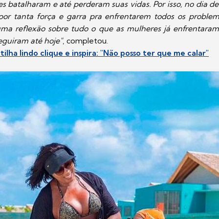
s batalharam e até perderam suas vidas. Por isso, no dia d
por tanta força e garra pra enfrentarem todos os proble
ma reflexão sobre tudo o que as mulheres já enfrentaram
eguiram até hoje"
, completou.
lha lindo clique e inspira: "Não posso ter que me calar"