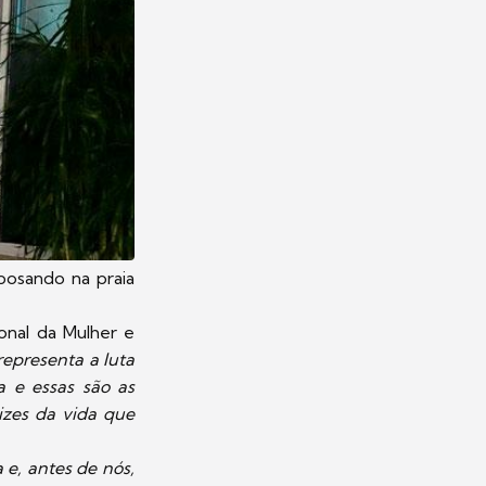
posando na praia
ional da Mulher e
representa a luta
a e essas são as
izes da vida que
e, antes de nós,