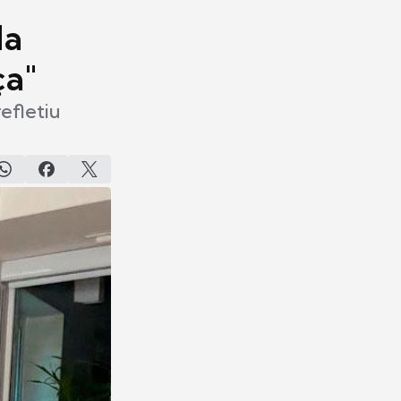
da
ça"
efletiu