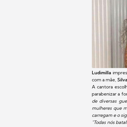
Ludimilla
impres
com a mãe,
Silv
A cantora escolh
parabenizar a fo
de diversas gue
mulheres que me
carregam e o si
"Todas nós bata