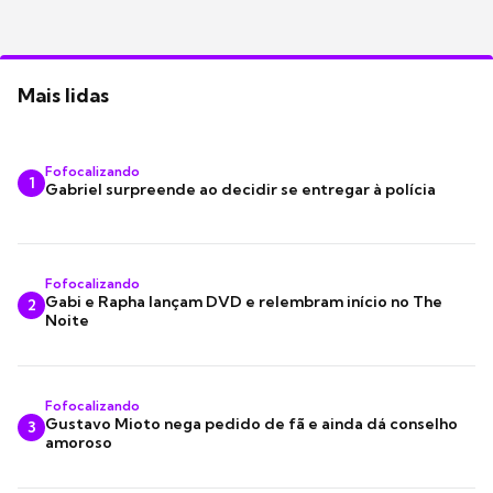
Mais lidas
Fofocalizando
1
Gabriel surpreende ao decidir se entregar à polícia
Fofocalizando
Gabi e Rapha lançam DVD e relembram início no The
2
Noite
Fofocalizando
Gustavo Mioto nega pedido de fã e ainda dá conselho
3
amoroso