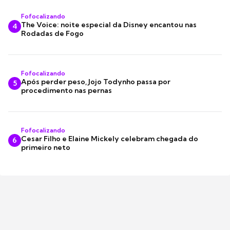
Fofocalizando
The Voice: noite especial da Disney encantou nas
4
Rodadas de Fogo
Fofocalizando
Após perder peso, Jojo Todynho passa por
5
procedimento nas pernas
Fofocalizando
Cesar Filho e Elaine Mickely celebram chegada do
6
primeiro neto