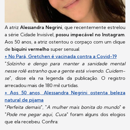
A atriz
Alessandra Negrini
, que recentemente estrelou
a série Cidade Invisível,
posou impecável no Instagram
.
Aos 50 anos, a atriz ostentou o corpaço com um clique
de
biquíni vermelho
super sensual.
+ No Pará, Gretchen é vacinada contra a Covid-19
"
Solzinho e dengo para manter a sanidade mental
nesse rolê estranho que a gente está vivendo. Cuidem-
se
", disse ela na legenda da publicação. O registro
arrecadou mais de 180 mil curtidas.
+ Aos 50 anos, Alessandra Negrini ostenta beleza
natural de pijama
"
Perfeita demais
", "
A mulher mais bonita do mundo
" e
"
Pode me pegar aqui, Cuca
" foram alguns dos elogios
que ela recebeu. Confira: