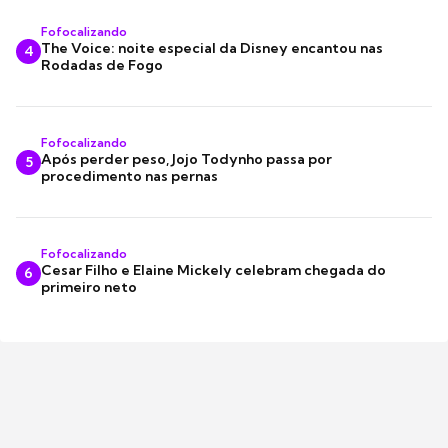
Fofocalizando
The Voice: noite especial da Disney encantou nas
4
Rodadas de Fogo
Fofocalizando
Após perder peso, Jojo Todynho passa por
5
procedimento nas pernas
Fofocalizando
Cesar Filho e Elaine Mickely celebram chegada do
6
primeiro neto