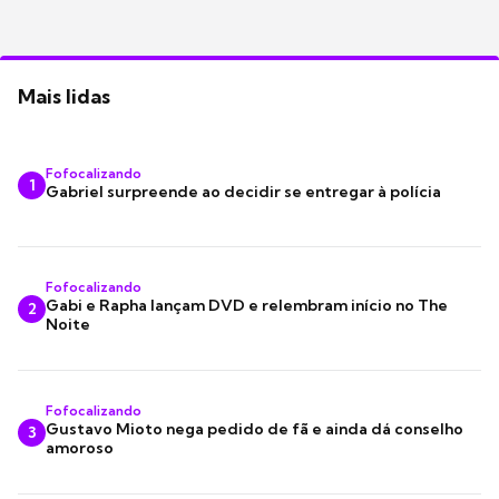
Mais lidas
Fofocalizando
1
Gabriel surpreende ao decidir se entregar à polícia
Fofocalizando
Gabi e Rapha lançam DVD e relembram início no The
2
Noite
Fofocalizando
Gustavo Mioto nega pedido de fã e ainda dá conselho
3
amoroso