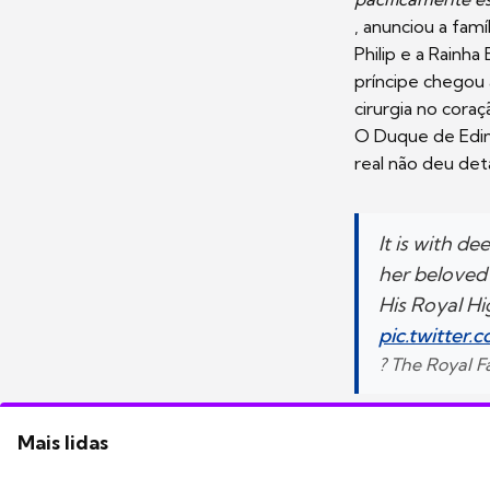
, anunciou a famí
Philip e a Rainh
príncipe chegou 
cirurgia no coraç
O Duque de Edim
real não deu det
It is with 
her beloved 
His Royal H
pic.twitter
? The Royal 
Mais lidas