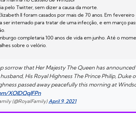
lia pelo Twitter, sem dizer a causa da morte.
a Elizabeth II foram casados por mais de 70 anos. Em fevereiro
a ser internado para tratar de uma infecção, e em março pa
ão.
burgo completaria 100 anos de vida em junho. Até o moment
alhes sobre o velório.
deep sorrow that Her Majesty The Queen has announced 
husband, His Royal Highness The Prince Philip, Duke 
ighness passed away peacefully this morning at Windso
.com/XOIDQqlFPn
Family (@RoyalFamily)
April 9, 2021