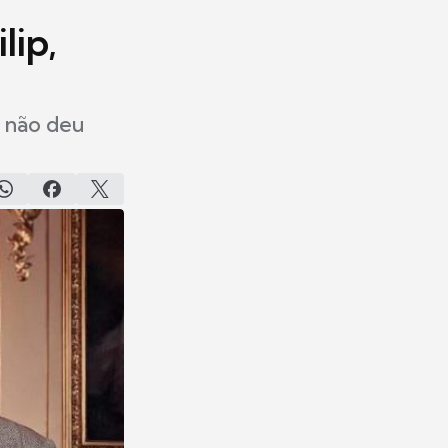
lip,
m não deu