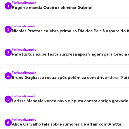
Fofocalizando
1
Rogério manda Queiroz eliminar Gabriel
Fofocalizando
2
Nicolas Prattes celebra primeiro Dia dos Pais à espera do f
Fofocalizando
3
Rafa Justus exibe festa surpresa após viagem para Grécia
Fofocalizando
4
Bruno Gagliasso recua após polêmica com drive-thru: "Fui
Fofocalizando
5
Larissa Manoela vence nova disputa contra antiga gravado
Fofocalizando
6
Alice Carvalho fala sobre rumores de affair com Anitta