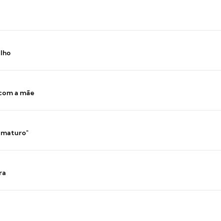
ilho
 com a mãe
 imaturo"
ra