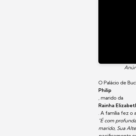
Anúnc
O Palácio de Buc
Philip
, marido da
Rainha Elizabeth
. A família fez o
"É com profunda
marido, Sua Alte
pacificamente e