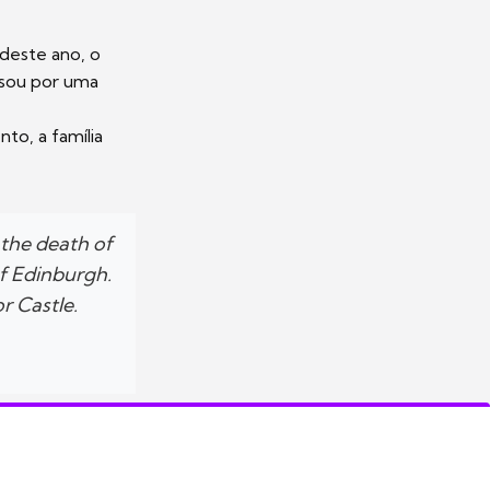
 deste ano, o
ssou por uma
o, a família
the death of
of Edinburgh.
r Castle.