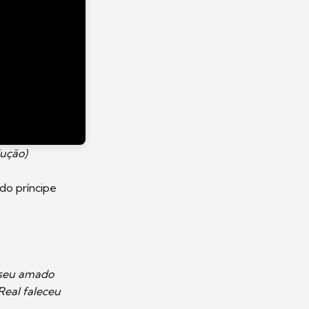
dução)
do príncipe
 seu amado
Real faleceu