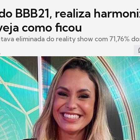
 do BBB21, realiza harmon
 veja como ficou
oitava eliminada do reality show com 71,76% do
6