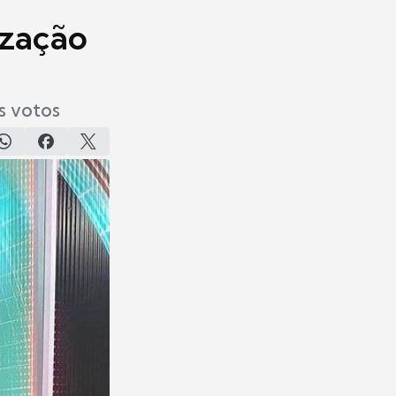
ização
s votos