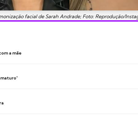
monização facial de Sarah Andrade; Foto: Reprodução/Insta
 com a mãe
 imaturo"
ra