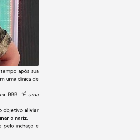
tempo após sua
m uma clínica de
a ex-BBB:
"É uma
o objetivo
aliviar
inar o nariz.
e pelo inchaço e