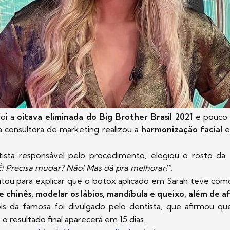
foi a
oitava eliminada do Big Brother Brasil 2021
e pouco 
, a consultora de marketing realizou a
harmonização facial
e
tista responsável pelo procedimento, elogiou o rosto d
! Precisa mudar? Não! Mas dá pra melhorar!".
eitou para explicar que o botox aplicado em Sarah teve com
e chinês, modelar os lábios, mandíbula e queixo, além de af
s da famosa foi divulgado pelo dentista, que afirmou qu
o resultado final aparecerá em 15 dias.