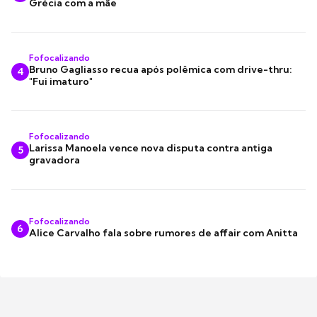
Grécia com a mãe
Fofocalizando
Bruno Gagliasso recua após polêmica com drive-thru:
4
"Fui imaturo"
Fofocalizando
Larissa Manoela vence nova disputa contra antiga
5
gravadora
Fofocalizando
6
Alice Carvalho fala sobre rumores de affair com Anitta