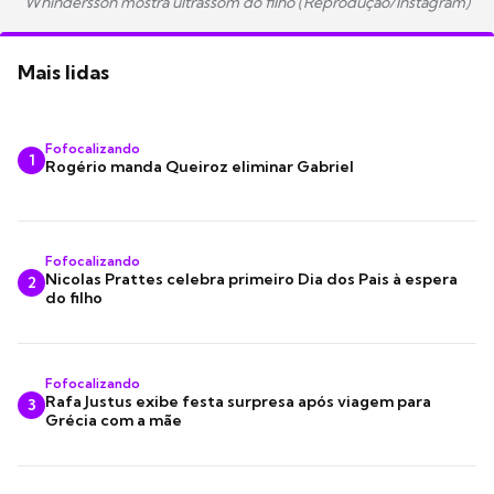
Whindersson mostra ultrassom do filho (Reprodução/Instagram)
Mais lidas
Fofocalizando
1
Rogério manda Queiroz eliminar Gabriel
Fofocalizando
Nicolas Prattes celebra primeiro Dia dos Pais à espera
2
do filho
Fofocalizando
Rafa Justus exibe festa surpresa após viagem para
3
Grécia com a mãe