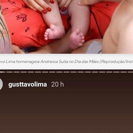
vo Lima homenageia Andressa Suita no Dia das Mães (Reprodução/Ins