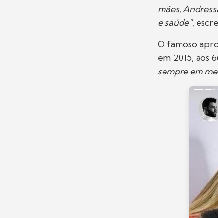
mães, Andress
e saúde"
, escr
O famoso apro
em 2015, aos 6
sempre em me