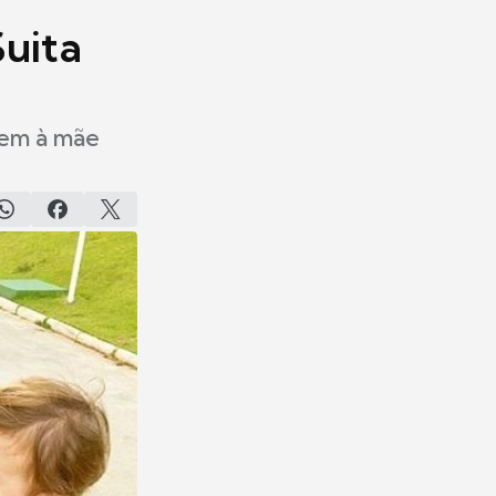
Suita
gem à mãe