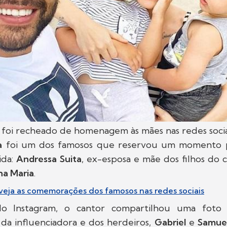
 foi recheado de homenagem às mães nas redes sociai
a
foi um dos famosos que reservou um momento pa
ida:
Andressa Suita
, ex-esposa e mãe dos filhos do 
na Maria
.
 veja as comemorações dos famosos nas redes sociais
do Instagram, o cantor compartilhou uma fot
a influenciadora e dos herdeiros,
Gabriel
e
Samue