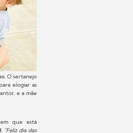
s. O sertanejo
ra elogiar as
cantor, e a mãe
o em que está
l
.
"Feliz dia das