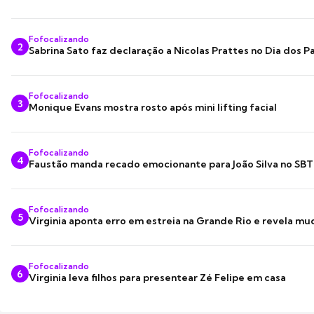
Fofocalizando
2
Sabrina Sato faz declaração a Nicolas Prattes no Dia dos Pa
Fofocalizando
3
Monique Evans mostra rosto após mini lifting facial
Fofocalizando
4
Faustão manda recado emocionante para João Silva no SBT
Fofocalizando
5
Virginia aponta erro em estreia na Grande Rio e revela m
Fofocalizando
6
Virginia leva filhos para presentear Zé Felipe em casa