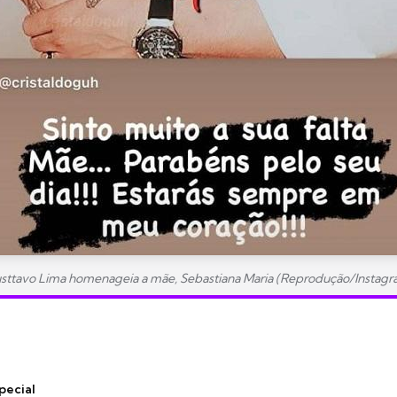
sttavo Lima homenageia a mãe, Sebastiana Maria (Reprodução/Instagr
pecial