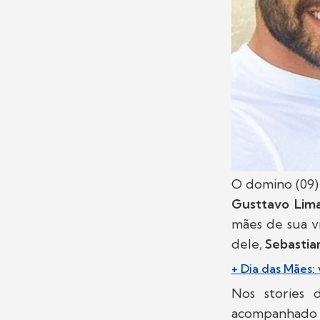
O domino (09)
Gusttavo Lim
mães de sua v
dele,
Sebastia
+ Dia das Mães:
Nos stories 
acompanhado d