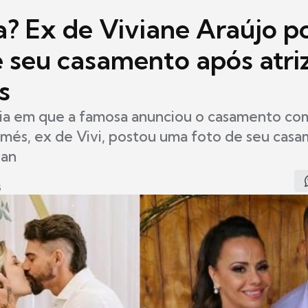
a? Ex de Viviane Araújo p
e seu casamento após atriz
s
a em que a famosa anunciou o casamento co
amés, ex de Vivi, postou uma foto de seu ca
lan
5