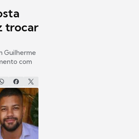
osta
 trocar
m Guilherme
samento com