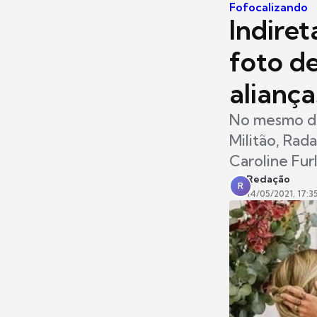
Fofocalizando
Indiret
foto d
aliança
No mesmo di
Militão, Rad
Caroline Fur
Redação
R
14/05/2021, 17:3