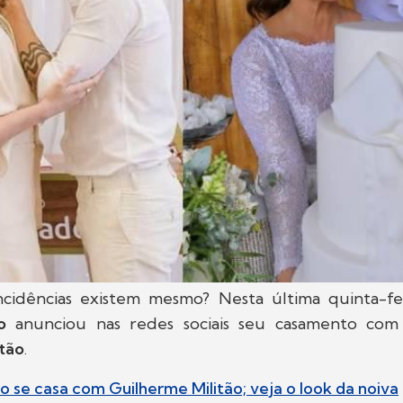
cidências existem mesmo? Nesta última quinta-feir
o
anunciou nas redes sociais seu casamento com
itão
.
jo se casa com Guilherme Militão; veja o look da noiva