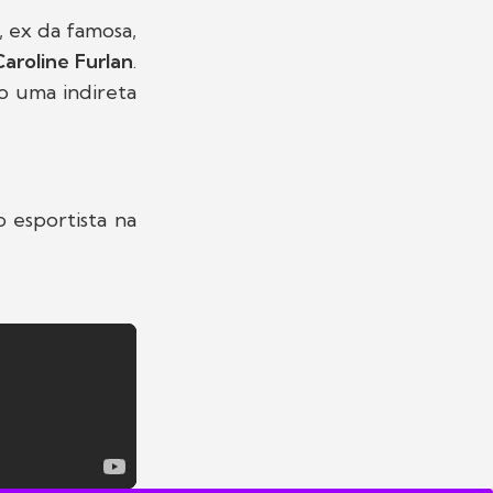
, ex da famosa,
Caroline Furlan
.
o uma indireta
o esportista na