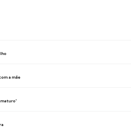
ilho
 com a mãe
 imaturo"
ra