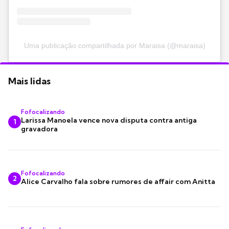
Uma publicação compartilhada por Maraisa (@maraisa)
Mais lidas
Fofocalizando
Larissa Manoela vence nova disputa contra antiga
1
gravadora
Fofocalizando
2
Alice Carvalho fala sobre rumores de affair com Anitta