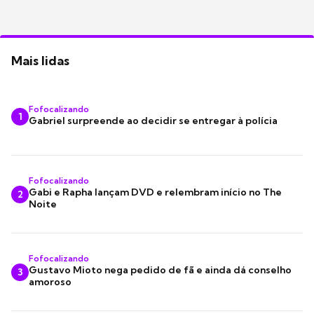
Mais lidas
Fofocalizando
1
Gabriel surpreende ao decidir se entregar à polícia
Fofocalizando
Gabi e Rapha lançam DVD e relembram início no The
2
Noite
Fofocalizando
Gustavo Mioto nega pedido de fã e ainda dá conselho
3
amoroso