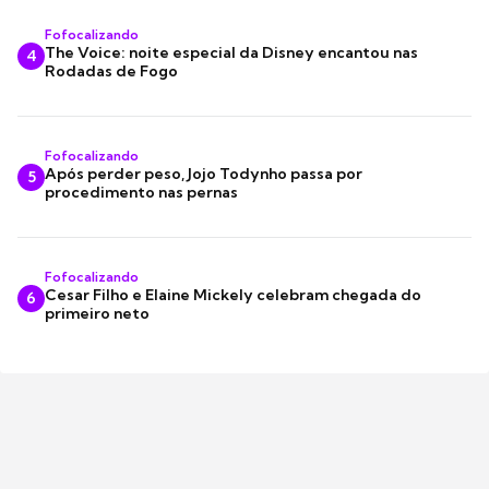
Fofocalizando
The Voice: noite especial da Disney encantou nas
4
Rodadas de Fogo
Fofocalizando
Após perder peso, Jojo Todynho passa por
5
procedimento nas pernas
Fofocalizando
Cesar Filho e Elaine Mickely celebram chegada do
6
primeiro neto