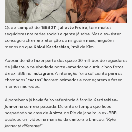
Que a campeã do
"BBB 21"
,
Juliette Freire
, tem muitos
seguidores nas redes sociais a gente já sabe. Mas a ex-sister
conseguiu chamar a atenção de ninguém mais, ninguém
menos do que
Khloé Kardashian
, irmã de Kim.
Apesar de não fazer parte dos quase 30 milhões de seguidores
de Juliette, a celebridade norte-americana curtiu cinco fotos
da ex-BBB no
Instagram
. A interação foi o suficiente para os
chamados
"cactos"
ficarem animados e começarem a fazer
memes nas redes.
A paraibana já havia feito referência à família
Kardashian-
Jenner
na semana passada. Durante o tempo que ficou
hospedada na casa de
Anitta
, no Rio de Janeiro, a ex-BBB
publicou um vídeo na mansão da cantora e brincou:
"Kylie
Jenner tá diferente!"
.