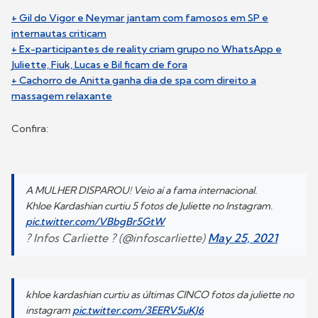
+ Gil do Vigor e Neymar jantam com famosos em SP e
internautas criticam
+ Ex-participantes de reality criam grupo no WhatsApp e
Juliette, Fiuk, Lucas e Bil ficam de fora
+ Cachorro de Anitta ganha dia de spa com direito a
massagem relaxante
Confira:
A MULHER DISPAROU! Veio aí a fama internacional.
Khloe Kardashian curtiu 5 fotos de Juliette no Instagram.
pic.twitter.com/VBbgBr5GtW
? Infos Carliette ? (@infoscarliette)
May 25, 2021
khloe kardashian curtiu as últimas CINCO fotos da juliette no
instagram
pic.twitter.com/3EERV5uKJ6