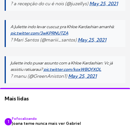
? a recepção do cu é nois (@juzellys)
May 25, 2021
A Juliette indo levar cuscuz pra Khloe Kardashian amanhã:
pic.twitter.com/3wKPRNUTZA
? Mari Santos (@mariii_santos)
May 25, 2021
Juliette indo puxar assunto com a Khloe Kardashian: Vc já
assistiu ratiuaraui?
pic.twitter.com/koxWBQfXQL
? manu (@GreenAniston1)
May 25, 2021
Mais lidas
Fofocalizando
1
Joana teme nunca mais ver Gabriel