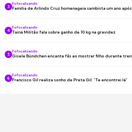
Fofocalizando
3
Família de Arlindo Cruz homenageia sambista um ano apó
Fofocalizando
4
Tainá Militão fala sobre ganho de 10 kg na gravidez
Fofocalizando
5
Gisele Bündchen encanta fãs ao mostrar filho durante trei
Fofocalizando
6
Francisco Gil realiza sonho de Preta Gil: "Te encontrei lá"