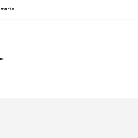
s morte
no