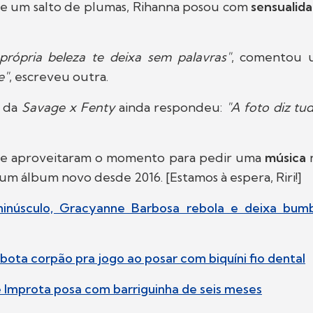
) e um salto de plumas, Rihanna posou com
sensualid
rópria beleza te deixa sem palavras"
, comentou u
e"
, escreveu outra.
l da
Savage x Fenty
ainda respondeu:
"A foto diz tu
ue aproveitaram o momento para pedir uma
música
n
um álbum novo desde 2016. [Estamos à espera, Riri!]
minúsculo, Gracyanne Barbosa rebola e deixa bum
 bota corpão pra jogo ao posar com biquíni fio dental
e Improta posa com barriguinha de seis meses