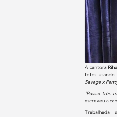
A cantora
Rih
fotos usand
Savage x Fent
"Passei três
escreveu a can
Trabalhada e