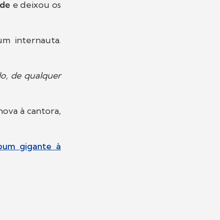
ade
e deixou os
m internauta.
do, de qualquer
ova à cantora,
bum gigante à