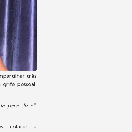
partilhar três
grife pessoal,
a para dizer"
,
as, colares e