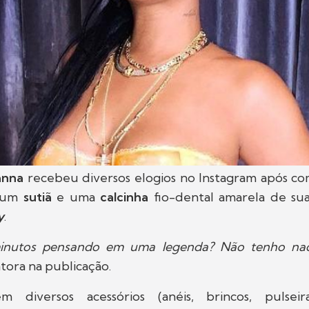
anna
recebeu diversos elogios no Instagram após com
o um
sutiã
e uma
calcinha
fio-dental amarela de sua 
y
.
 minutos pensando em uma legenda? Não tenho nad
tora na publicação.
m diversos acessórios (anéis, brincos, pulseir