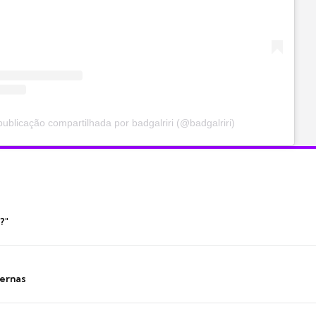
ublicação compartilhada por badgalriri (@badgalriri)
?"
ernas