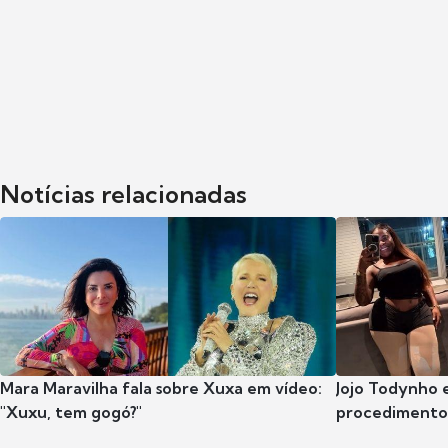
Notícias relacionadas
Mara Maravilha fala sobre Xuxa em vídeo:
Jojo Todynho 
"Xuxu, tem gogó?"
procedimento 