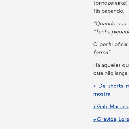
tornozeleiras
fãs babando.
"Quando sua p
"Tenha piedad
O perfil oficia
forma"
.
Há aqueles q
que não lança 
+ De shorts 
mostra
+ Gabi Martins
+ Grávida, Lor