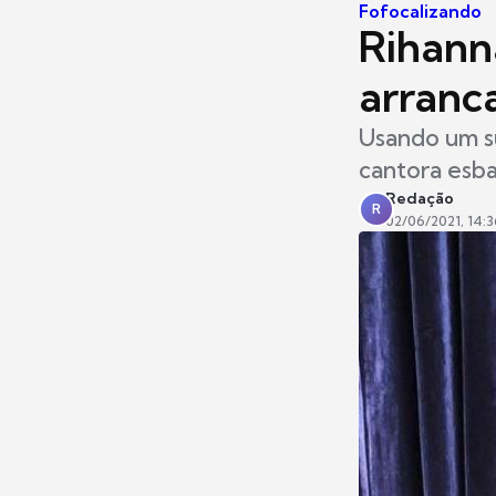
Fofocalizando
Rihanna
arranc
Usando um su
cantora esb
Redação
R
02/06/2021, 14:3