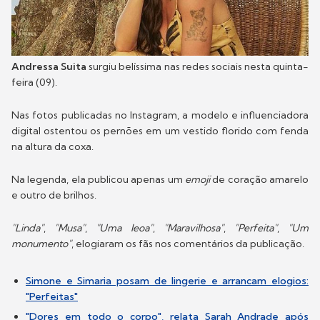
Andressa Suita
surgiu belíssima nas redes sociais nesta quinta-
feira (09).
Nas fotos publicadas no Instagram, a modelo e influenciadora
digital ostentou os pernões em um vestido florido com fenda
na altura da coxa.
Na legenda, ela publicou apenas um
emoji
de coração amarelo
e outro de brilhos.
"Linda"
,
"Musa"
,
"Uma leoa"
,
"Maravilhosa"
,
"Perfeita"
,
"Um
monumento"
, elogiaram os fãs nos comentários da publicação.
Simone e Simaria posam de lingerie e arrancam elogios:
"Perfeitas"
"Dores em todo o corpo", relata Sarah Andrade após