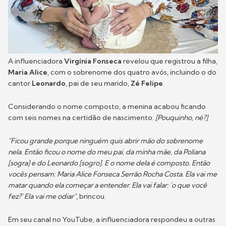
A influenciadora
Virgínia Fonseca
revelou que registrou a filha,
Maria Alice
, com o sobrenome dos quatro avós, incluindo o do
cantor
Leonardo
, pai de seu marido,
Zé Felipe
.
Considerando o nome composto, a menina acabou ficando
com seis nomes na certidão de nascimento.
[Pouquinho, né?]
"Ficou grande porque ninguém quis abrir mão do sobrenome
nela. Então ficou o nome do meu pai, da minha mãe, da Poliana
[sogra] e do Leonardo [sogro]. E o nome dela é composto. Então
vocês pensam: Maria Alice Fonseca Serrão Rocha Costa. Ela vai me
matar quando ela começar a entender. Ela vai falar: 'o que você
fez?' Ela vai me odiar"
, brincou.
Em seu canal no YouTube, a influenciadora respondeu a outras