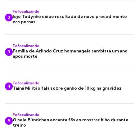
Fofocalizando
Jojo Todynho exibe resultado de novo procedimento
2
nas pernas
Fofocalizando
Família de Arlindo Cruz homenageia sambista um ano
3
após morte
Fofocalizando
4
Tainá Militão fala sobre ganho de 10 kg na gravidez
Fofocalizando
Gisele Bündchen encanta fãs ao mostrar filho durante
5
treino