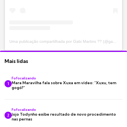
Uma publicação compartilhada por Gabi Martins ?? (@gabimartins)
Mais lidas
Fofocalizando
Mara Maravilha fala sobre Xuxa em vídeo: "Xuxu, tem
1
gogó?"
Fofocalizando
Jojo Todynho exibe resultado de novo procedimento
2
nas pernas