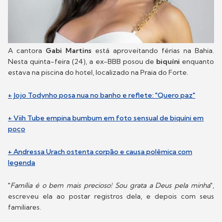
A cantora
Gabi Martins
está aproveitando férias na Bahia.
Nesta quinta-feira (24), a ex-BBB posou de
biquíni
enquanto
estava na piscina do hotel, localizado na Praia do Forte.
+ Jojo Todynho posa nua no banho e reflete: "Quero paz"
+ Viih Tube empina bumbum em foto sensual de biquíni em
poço
+ Andressa Urach ostenta corpão e causa polêmica com
legenda
"
Família é o bem mais precioso! Sou grata a Deus pela minha
",
escreveu ela ao postar registros dela, e depois com seus
familiares.