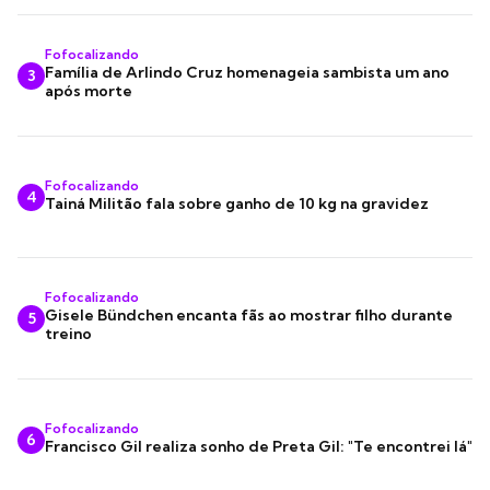
Fofocalizando
Família de Arlindo Cruz homenageia sambista um ano
3
após morte
Fofocalizando
4
Tainá Militão fala sobre ganho de 10 kg na gravidez
Fofocalizando
Gisele Bündchen encanta fãs ao mostrar filho durante
5
treino
Fofocalizando
6
Francisco Gil realiza sonho de Preta Gil: "Te encontrei lá"