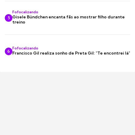
Fofocalizando
Gisele Bündchen encanta fãs ao mostrar filho durante
5
treino
Fofocalizando
6
Francisco Gil realiza sonho de Preta Gil: "Te encontrei lá"