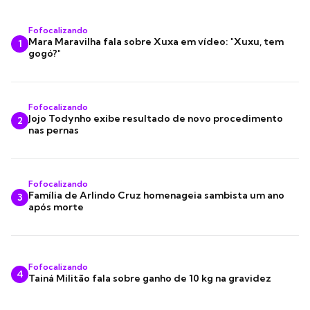
Fofocalizando
Mara Maravilha fala sobre Xuxa em vídeo: "Xuxu, tem
1
gogó?"
Fofocalizando
Jojo Todynho exibe resultado de novo procedimento
2
nas pernas
Fofocalizando
Família de Arlindo Cruz homenageia sambista um ano
3
após morte
Fofocalizando
4
Tainá Militão fala sobre ganho de 10 kg na gravidez