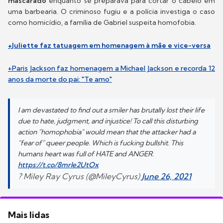
mascarado
enquanto se preparava para cortar o cabelo em
uma barbearia. O criminoso fugiu e a polícia investiga o caso
como homicídio, a família de Gabriel suspeita homofobia.
+Juliette faz tatuagem em homenagem à mãe e vice-versa
+Paris Jackson faz homenagem a Michael Jackson e recorda 12
anos da morte do pai: "Te amo"
I am devastated to find out a smiler has brutally lost their life
due to hate, judgment, and injustice! To call this disturbing
action "homophobia" would mean that the attacker had a
"fear of" queer people. Which is fucking bullshit. This
humans heart was full of HATE and ANGER.
https://t.co/8mrIe2UtOx
? Miley Ray Cyrus (@MileyCyrus)
June 26, 2021
Mais lidas