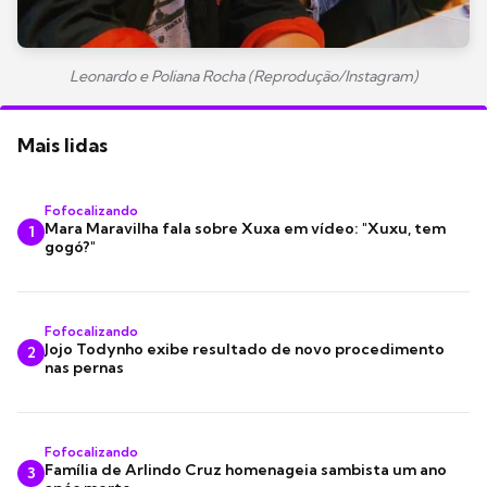
Leonardo e Poliana Rocha (Reprodução/Instagram)
Mais lidas
Fofocalizando
Mara Maravilha fala sobre Xuxa em vídeo: "Xuxu, tem
1
gogó?"
Fofocalizando
Jojo Todynho exibe resultado de novo procedimento
2
nas pernas
Fofocalizando
Família de Arlindo Cruz homenageia sambista um ano
3