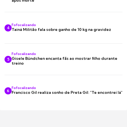
após morte
Fofocalizando
4
Tainá Militão fala sobre ganho de 10 kg na gravidez
Fofocalizando
Gisele Bündchen encanta fãs ao mostrar filho durante
5
treino
Fofocalizando
6
Francisco Gil realiza sonho de Preta Gil: "Te encontrei lá"