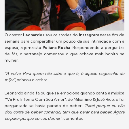
O cantor
Leonardo
usou os stories do
Instagram
nesse fim de
semana para compartilhar um pouco da sua intimidade com a
esposa, a jornalista
Poliana Rocha
. Respondendo a perguntas
de fãs, o sertanejo comentou o que achava mais bonito na
mulher.
"A vulva. Para quem não sabe o que é, é aquele negocinho de
mijar"
, brincou o artista.
Leonardo ainda falou que se emociona quando canta a música
"'Vá Pro Inferno Com Seu Amor", de Milionário & José Rico, e foi
perguntado se havia parado de beber.
"Parei porque eu não
dou conta de beber correndo, tem que parar para beber. Agora
eu parei porque eu vou dormir"
, comentou.