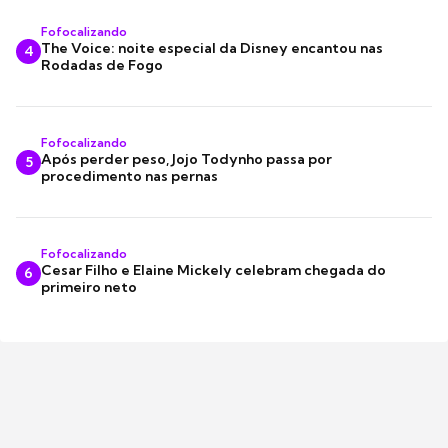
Fofocalizando
The Voice: noite especial da Disney encantou nas
4
Rodadas de Fogo
Fofocalizando
Após perder peso, Jojo Todynho passa por
5
procedimento nas pernas
Fofocalizando
Cesar Filho e Elaine Mickely celebram chegada do
6
primeiro neto