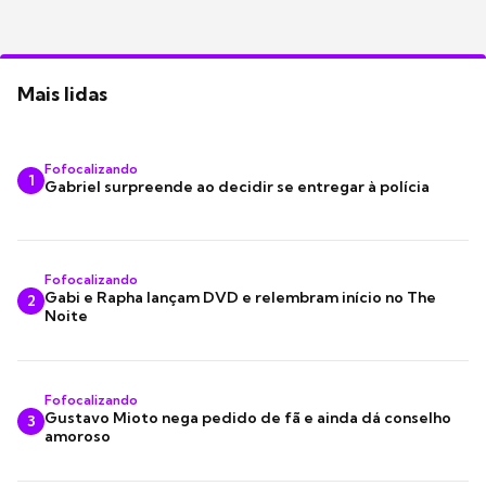
Mais lidas
Fofocalizando
1
Gabriel surpreende ao decidir se entregar à polícia
Fofocalizando
Gabi e Rapha lançam DVD e relembram início no The
2
Noite
Fofocalizando
Gustavo Mioto nega pedido de fã e ainda dá conselho
3
amoroso