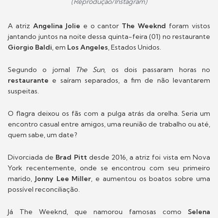
(Reprodução/Instagram)
A atriz
Angelina Jolie
e o cantor
The Weeknd
foram vistos
jantando juntos na noite dessa quinta-feira (01) no restaurante
Giorgio Baldi
, em
Los Angeles
, Estados Unidos.
Segundo o jornal
The Sun
, os dois passaram horas no
restaurante
e saíram separados, a fim de não levantarem
suspeitas.
O flagra deixou os fãs com a pulga atrás da orelha. Seria um
encontro casual entre amigos, uma reunião de trabalho ou até,
quem sabe, um date?
Divorciada de
Brad Pitt
desde 2016, a atriz foi vista em Nova
York recentemente, onde se encontrou com seu primeiro
marido,
Jonny Lee Miller
, e aumentou os boatos sobre uma
possível reconciliação.
Já The Weeknd, que namorou famosas como
Selena