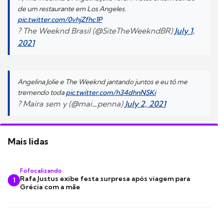
de um restaurante em Los Angeles.
pic.twitter.com/0vhjZfhc1P
? The Weeknd Brasil (@SiteTheWeekndBR)
July 1,
2021
Angelina Jolie e The Weeknd jantando juntos e eu tô me
tremendo toda
pic.twitter.com/h34dhnNSKi
? Maíra sem y (@mai_penna)
July 2, 2021
Mais lidas
Fofocalizando
Rafa Justus exibe festa surpresa após viagem para
1
Grécia com a mãe