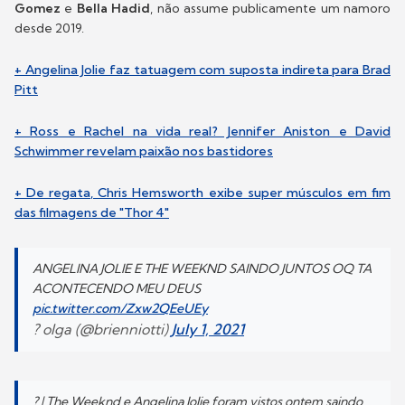
Gomez
e
Bella Hadid
, não assume publicamente um namoro
desde 2019.
+ Angelina Jolie faz tatuagem com suposta indireta para Brad
Pitt
+ Ross e Rachel na vida real? Jennifer Aniston e David
Schwimmer revelam paixão nos bastidores
+ De regata, Chris Hemsworth exibe super músculos em fim
das filmagens de "Thor 4"
ANGELINA JOLIE E THE WEEKND SAINDO JUNTOS OQ TA
ACONTECENDO MEU DEUS
pic.twitter.com/Zxw2QEeUEy
? olga (@brienniotti)
July 1, 2021
? | The Weeknd e Angelina Jolie foram vistos ontem saindo