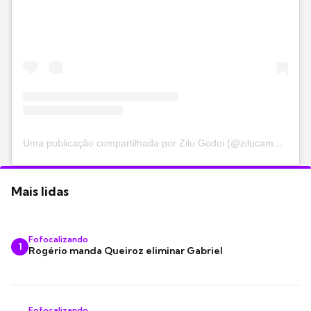
Uma publicação compartilhada por Zilu Godoi (@zilucamargooficial)
Mais lidas
Fofocalizando
1
Rogério manda Queiroz eliminar Gabriel
Fofocalizando