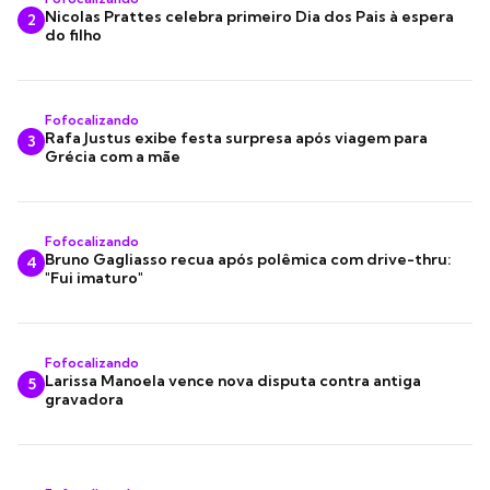
Nicolas Prattes celebra primeiro Dia dos Pais à espera
2
do filho
Fofocalizando
Rafa Justus exibe festa surpresa após viagem para
3
Grécia com a mãe
Fofocalizando
Bruno Gagliasso recua após polêmica com drive-thru:
4
"Fui imaturo"
Fofocalizando
Larissa Manoela vence nova disputa contra antiga
5
gravadora