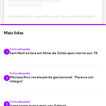
Uma publicação compartilhada por Naiara Azevedo (@naiaraazevedo)
Mais lidas
Fofocalizando
1
Sam Neill estará em filme de Zelda após morte aos 78
Fofocalizando
Mariana Rios revela perda gestacional: "Parecia um
2
milagre"
Fofocalizando
3
Joana teme nunca mais ver Gabriel