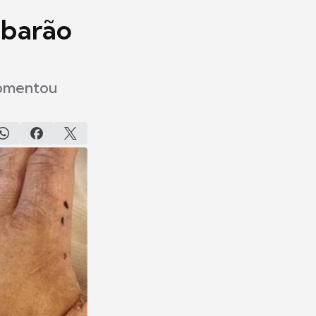
ubarão
 comentou