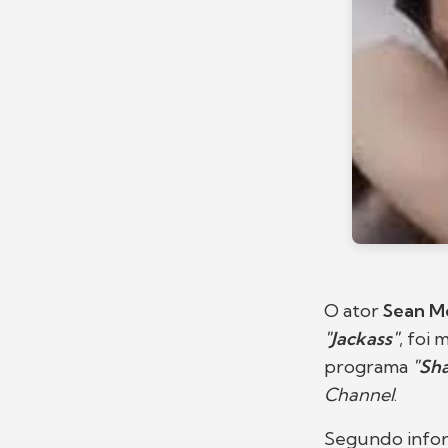
O ator
Sean M
"Jackass"
, foi
programa
"Sh
Channel
.
Segundo info