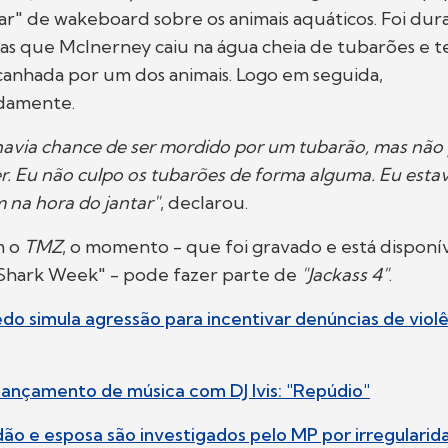
r" de wakeboard sobre os animais aquáticos. Foi du
as que McInerney caiu na água cheia de tubarões e 
canhada por um dos animais. Logo em seguida,
idamente.
havia chance de ser mordido por um tubarão, mas não
r. Eu não culpo os tubarões de forma alguma. Eu estav
m na hora do jantar"
, declarou.
m o
TMZ
, o momento - que foi gravado e está disponív
hark Week" - pode fazer parte de
"Jackass 4"
.
do simula agressão para incentivar denúncias de violê
 lançamento de música com DJ Ivis: "Repúdio"
ão e esposa são investigados pelo MP por irregularid