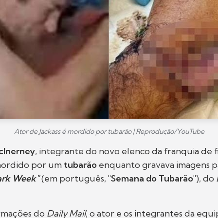
Ator de Jackass é mordido por tubarão | Reprodução/YouTube
cInerney
, integrante do novo elenco da franquia de f
 mordido por um
tubarão
enquanto gravava imagens p
ark Week"
(em português,
"Semana do Tubarão"
), do
rmações do
Daily Mail
, o ator e os integrantes da equ