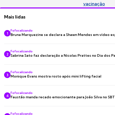
vacinação
Mais lidas
Fofocalizando
1
Bruna Marquezine se declara a Shawn Mendes em vídeo es
Fofocalizando
2
Sabrina Sato faz declaração a Nicolas Prattes no Dia dos Pa
Fofocalizando
3
Monique Evans mostra rosto após mini lifting facial
Fofocalizando
4
Faustão manda recado emocionante para João Silva no SBT
Fofocalizando