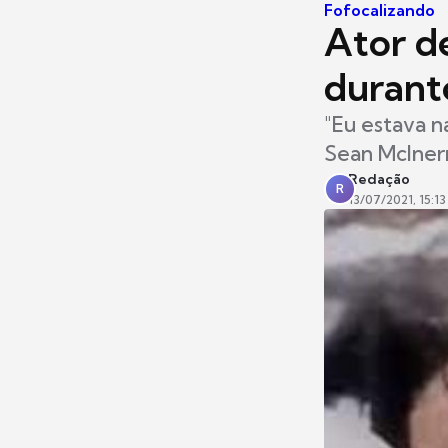
Fofocalizando
Ator d
durant
"Eu estava n
Sean McIner
Redação
R
13/07/2021, 15:13