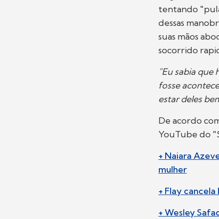
tentando "pula
dessas manobr
suas mãos abo
socorrido rap
"Eu sabia que 
fosse acontece
estar deles be
De acordo co
YouTube do "S
+ Naiara Azeve
mulher
+ Flay cancela
+ Wesley Safad