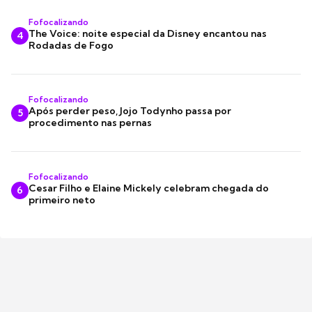
Fofocalizando
The Voice: noite especial da Disney encantou nas
4
Rodadas de Fogo
Fofocalizando
Após perder peso, Jojo Todynho passa por
5
procedimento nas pernas
Fofocalizando
Cesar Filho e Elaine Mickely celebram chegada do
6
primeiro neto