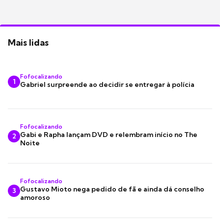
Mais lidas
Fofocalizando
1
Gabriel surpreende ao decidir se entregar à polícia
Fofocalizando
Gabi e Rapha lançam DVD e relembram início no The
2
Noite
Fofocalizando
Gustavo Mioto nega pedido de fã e ainda dá conselho
3
amoroso