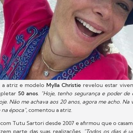
, a atriz e modelo
Mylla Christie
revelou estar vive
pletar
50 anos
.
"Hoje, tenho segurança e poder de 
oje. Não me achava aos 20 anos, agora me acho. Na 
 na época"
, comentou a atriz.
 com Tutu Sartori desde 2007 e afirmou que o casam
azem parte das suas realizações.
"Todos os dias é 