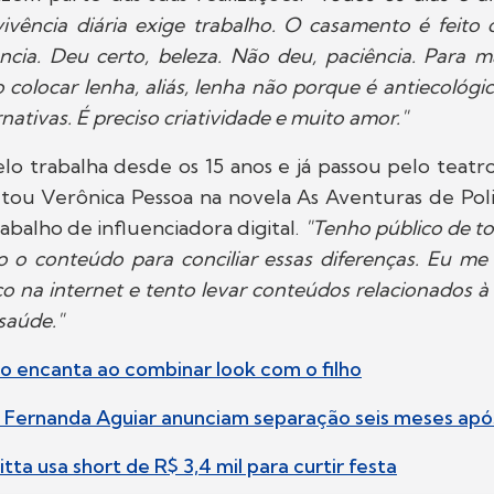
vência diária exige trabalho. O casamento é feito 
ência. Deu certo, beleza. Não deu, paciência. Para 
o colocar lenha, aliás, lenha não porque é antiecológi
nativas. É preciso criatividade e muito amor."
lo trabalha desde os 15 anos e já passou pelo teatr
etou Verônica Pessoa na novela As Aventuras de Po
rabalho de influenciadora digital.
"Tenho público de to
o o conteúdo para conciliar essas diferenças. Eu m
o na internet e tento levar conteúdos relacionados à
saúde."
to encanta ao combinar look com o filho
 e Fernanda Aguiar anunciam separação seis meses ap
tta usa short de R$ 3,4 mil para curtir festa