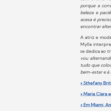
porque a convi
beleza e paci
acesa é precis
encontrar alter
A atriz e mode
Mylla interpr
se dedica ao t
vou alternand
tudo que coloc
bem-estar e à 
+ Sthefany Bri
+ Maria Clara
+ Em Miami, Ani