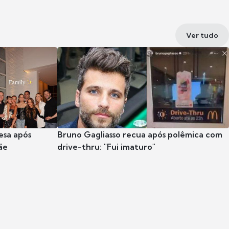
Ver tudo
esa após
Bruno Gagliasso recua após polêmica com
ãe
drive-thru: "Fui imaturo"