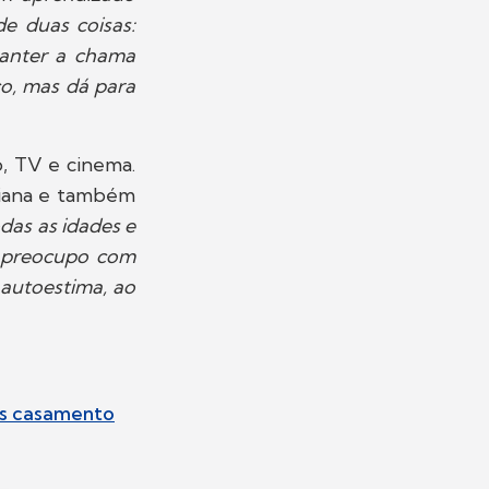
de duas coisas:
manter a chama
co, mas dá para
o, TV e cinema.
liana e também
das as idades e
e preocupo com
 autoestima, ao
ós casamento