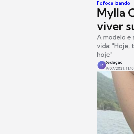
Fofocalizando
Mylla C
viver s
A modelo e a
vida: "Hoje,
hoje"
Redação
R
19/07/2021, 11:10