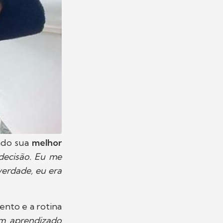
ndo sua
melhor
decisão. Eu me
verdade, eu era
ento e a rotina
um aprendizado