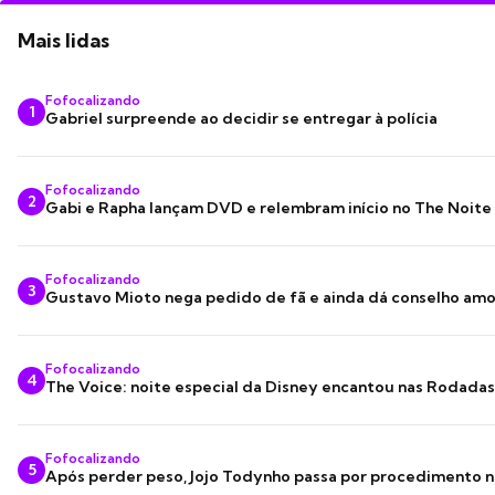
Mais lidas
Fofocalizando
1
Gabriel surpreende ao decidir se entregar à polícia
Fofocalizando
2
Gabi e Rapha lançam DVD e relembram início no The Noite
Fofocalizando
3
Gustavo Mioto nega pedido de fã e ainda dá conselho am
Fofocalizando
4
The Voice: noite especial da Disney encantou nas Rodada
Fofocalizando
5
Após perder peso, Jojo Todynho passa por procedimento n