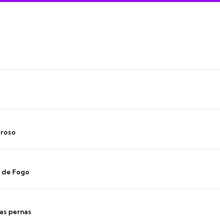
oroso
s de Fogo
as pernas