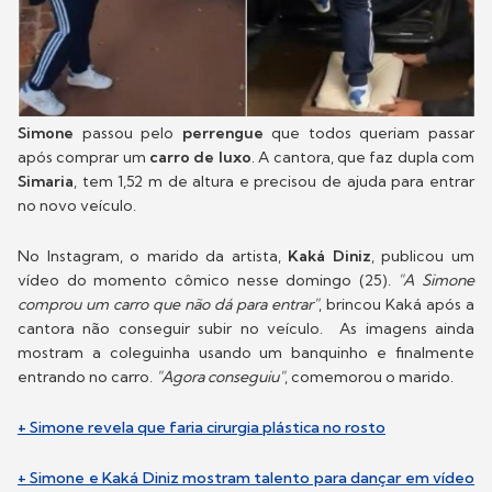
Simone
passou pelo
perrengue
que todos queriam passar
após comprar um
carro de luxo
. A cantora, que faz dupla com
Simaria
, tem 1,52 m de altura e precisou de ajuda para entrar
no novo veículo.
No Instagram, o marido da artista,
Kaká Diniz
, publicou um
vídeo do momento cômico nesse domingo (25).
"A Simone
comprou um carro que não dá para entrar"
, brincou Kaká após a
cantora não conseguir subir no veículo. As imagens ainda
mostram a coleguinha usando um banquinho e finalmente
entrando no carro.
"Agora conseguiu"
, comemorou o marido.
+ Simone revela que faria cirurgia plástica no rosto
+ Simone e Kaká Diniz mostram talento para dançar em vídeo