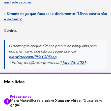
nas redes sociais
+ Simone nega que faça sexo diariamente: "Minha barata não
é de ferro"
Confira:
O perrengue chique: Simone precisa de banquinho para
entrar em carro pois não consegue alcançar
pic.twitter.com/PH6YGP8aap
? Fofoquei (@fofoqueioficial)
July 25, 2021
Mais lidas
Fofocalizando
Mara Maravilha fala sobre Xuxa em vídeo: "Xuxu, tem
1
gogó?"