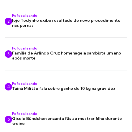
Fofocalizando
Jojo Todynho exibe resultado de novo procedimento
2
nas pernas
Fofocalizando
Família de Arlindo Cruz homenageia sambista um ano
3
após morte
Fofocalizando
4
Tainá Militão fala sobre ganho de 10 kg na gravidez
Fofocalizando
Gisele Bündchen encanta fãs ao mostrar filho durante
5
treino