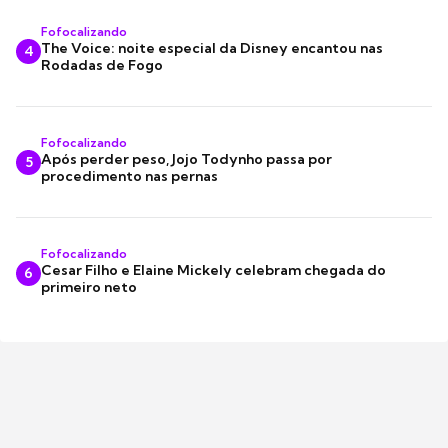
Fofocalizando
The Voice: noite especial da Disney encantou nas
4
Rodadas de Fogo
Fofocalizando
Após perder peso, Jojo Todynho passa por
5
procedimento nas pernas
Fofocalizando
Cesar Filho e Elaine Mickely celebram chegada do
6
primeiro neto