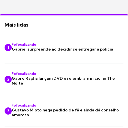
Mais lidas
Fofocalizando
1
Gabriel surpreende ao decidir se entregar à polícia
Fofocalizando
Gabi e Rapha lançam DVD e relembram início no The
2
Noite
Fofocalizando
Gustavo Mioto nega pedido de fã e ainda dá conselho
3
amoroso