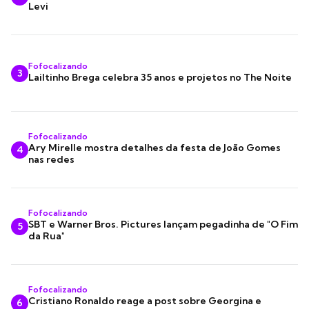
Levi
Fofocalizando
3
Lailtinho Brega celebra 35 anos e projetos no The Noite
Fofocalizando
Ary Mirelle mostra detalhes da festa de João Gomes
4
nas redes
Fofocalizando
SBT e Warner Bros. Pictures lançam pegadinha de "O Fim
5
da Rua"
Fofocalizando
Cristiano Ronaldo reage a post sobre Georgina e
6